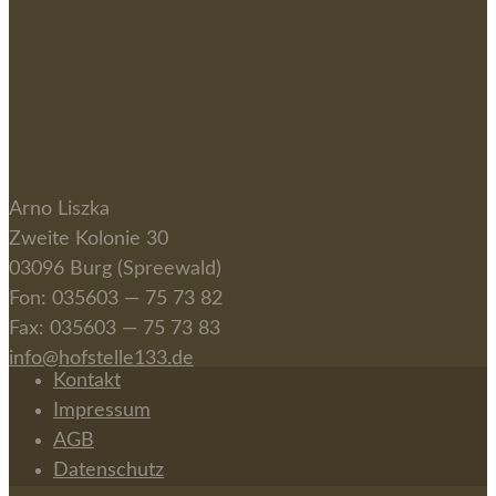
Arno Liszka
Zwei­te Kolo­nie 30
03096 Burg (Spree­wald)
Fon:
035603 — 75 73 82
Fax:
035603 — 75 73 83
info@hofstelle133.de
Kontakt
Impressum
AGB
Datenschutz