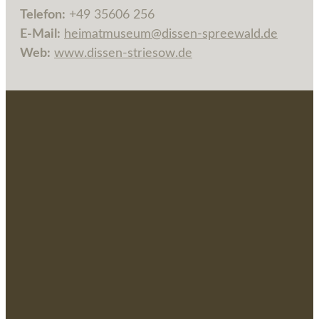
Tele­fon:
+49 35606 256
E‑Mail:
heimatmuseum@dissen-spreewald.de
Web:
www.dissen-striesow.de