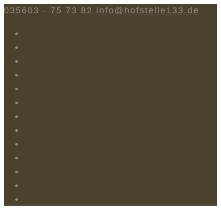
035603 - 75 73 82
info@hofstelle133.de
Home
HOFSTELLE No. 133
Ferienhäuser
Ferienwohnung
Wellness
Sauna
Massagen
Spreewald
Lage / Anreise
Buchen
News
Gäste-Infos
Kontakt