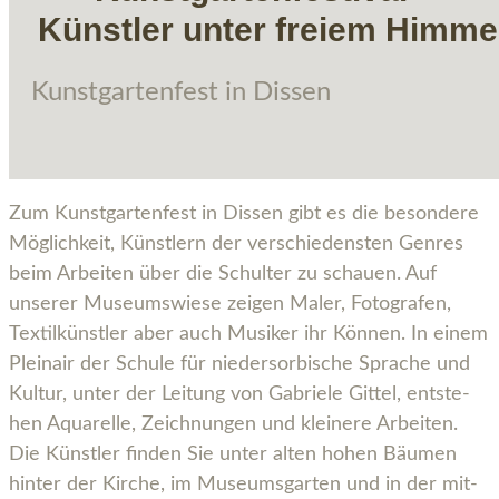
Künstler unter freiem Himme
Kunst­gar­ten­fest in Dissen
Zum Kunst­gar­ten­fest in Dis­sen gibt es die beson­de­re
Mög­lich­keit, Künst­lern der ver­schie­dens­ten Gen­res
beim Arbei­ten über die Schul­ter zu schau­en. Auf
unse­rer Muse­ums­wie­se zei­gen Maler, Foto­gra­fen,
Tex­til­künst­ler aber auch Musi­ker ihr Kön­nen. In einem
Plein­air der Schu­le für nie­der­sor­bi­sche Spra­che und
Kul­tur, unter der Lei­tung von Gabrie­le Git­tel, ent­ste­
hen Aqua­rel­le, Zeich­nun­gen und klei­ne­re Arbei­ten.
Die Künst­ler fin­den Sie unter alten hohen Bäu­men
hin­ter der Kir­che, im Muse­ums­gar­ten und in der mit­