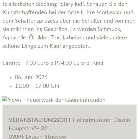
tel­al­ter­li­chen Sied­lung “Sta­ry lud”. Schau­en Sie den
Kunst­schaf­fen­den bei der Arbeit, ihre Motiv­wahl und
dem Schaf­fens­pro­zess über die Schul­ter und kom­men
sie mit ihnen ins Gespräch. Es wer­den Schmuck,
Aqua­rel­le, Ölbil­der, Tex­til­ar­bei­ten und vie­le ande­re
schö­ne Din­ge zum Kauf angeboten.
Ein­tritt: 7,00 Euro p.P./4,00 Euro p. Kind
06. Juni 2026
11:00 – 17:00 Uhr
VERANSTALTUNGSORT
Hei­mat­mu­se­um Dis­sen
Haupt­stra­ße 32
03096 Dis­sen-Strie­sow