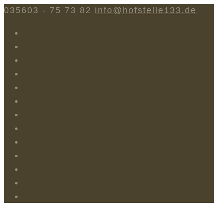
035603 - 75 73 82
info@hofstelle133.de
Home
HOFSTELLE No. 133
Ferienhäuser
Ferienwohnung
Wellness
Sauna
Massagen
Spreewald
Lage / Anreise
Buchen
News
Gäste-Infos
Kontakt